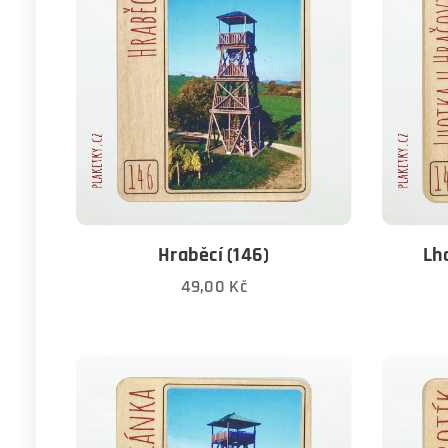
Hraběcí (146)
Lh
49,00
Kč