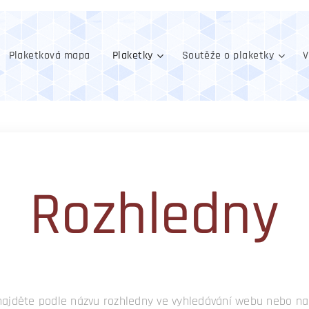
Plaketková mapa
Plaketky
Soutěže o plaketky
V
Rozhledny
najděte podle názvu rozhledny ve vyhledávání webu nebo na