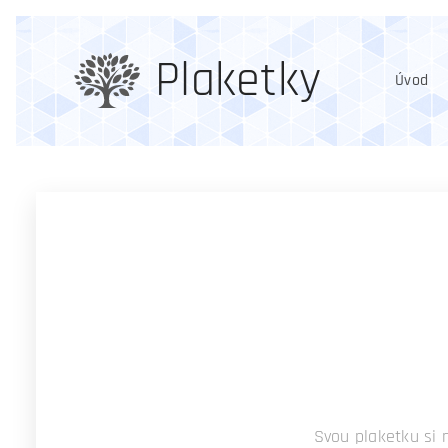
Plaketky
Úvod
Svou plaketku si 