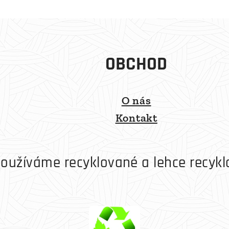
OBCHOD
O nás
Kontakt
oužíváme recyklované a lehce recykl