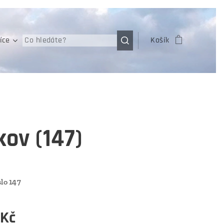
íce
Košík
ov (147)
lo 147
Kč