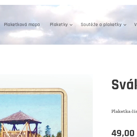
Plaketková mapa
Plaketky
Soutěže o plaketky
V
Svák
Plaketka čís
49,00