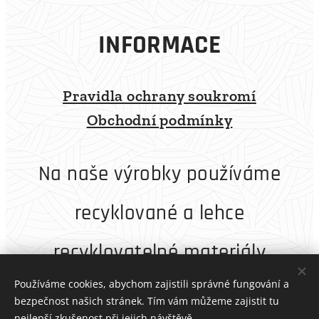
INFORMACE
Pravidla ochrany soukromí
Obchodní podmínky
Na naše výrobky používáme
recyklované a lehce
recyklovatelné materiály
Používáme cookies, abychom zajistili správné fungování a
bezpečnost našich stránek. Tím vám můžeme zajistit tu
nejlepší zkušenost při jejich návštěvě.