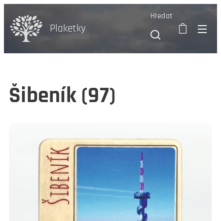
Hledat
Plaketky
Šibeník (97)