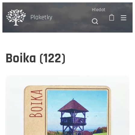
Hledat
Plaketky
Boika (122)